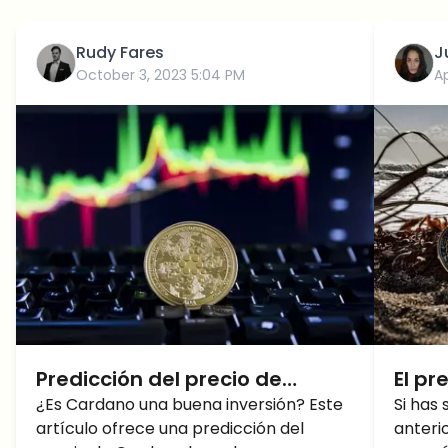
Rudy Fares
J
October 3, 2023 5:04 PM
Ap
Predicción del precio de
El pr
Cardano: ¿Hasta dónde
¿Es Cardano una buena inversión? Este
30%
Si has
artículo ofrece una predicción del
anteri
llegará el Cardano Precio?