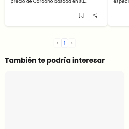
precio de Cardano basada en su
especí
reciente impulso de precios.
cript
debajo
precio
compla
efecti
alcanz
<
1
>
¿Podrá
subien
También te podría interesar
ADA? ¡