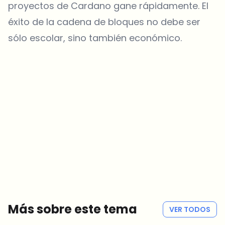
proyectos de Cardano gane rápidamente. El
éxito de la cadena de bloques no debe ser
sólo escolar, sino también económico.
¿Sobre qué temas deberíamos profundizar?
Selecciona lo que de verdad te interesa. Tus elecciones se
incorporan directamente en nuestra planificación editorial.
Noticias cripto que de verdad valen tu tiempo.
Cada semana. 60 segundos de lectura. Cuidadosamente
seleccionadas por nuestros editores — sin hype, sin mails
promocionales, sin spam.
Sin spam
Política de privacidad
Más sobre este tema
VER TODOS