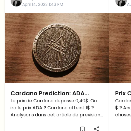
April 14, 2023 1:43 PM
A
Cardano Prediction: ADA
Prix 
depasse 0,40$… Cardano
Le prix de Cardano depasse 0,40$. Ou
$ si 
Cardan
ira le prix ADA ? Cardano atteint 1$ ?
$ ? An
atteint 1$ bientot?
ADA?
Analysons dans cet article de prevision
choses
de prix Cardano.
prix C