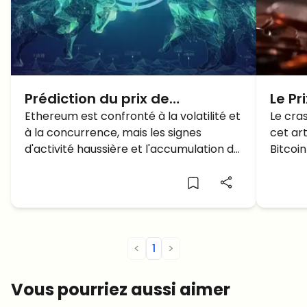
Prédiction du prix de
Le Pr
l'Ethereum: Dans un contexte
Ethereum est confronté à la volatilité et
dess
Le cra
à la concurrence, mais les signes
cet art
de signaux mitigés, à quoi
cryp
d'activité haussière et l'accumulation de
Bitcoi
s'attendre pour le prix de
baleines suggèrent une reprise
l'ETH?
potentielle. Comment se situe-t-il par
rapport à Solana et quel est l'avenir de
l'ETH?
<
1
>
Vous pourriez aussi aimer