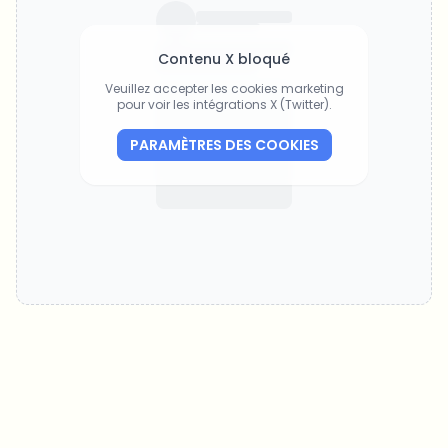
Contenu X bloqué
Veuillez accepter les cookies marketing
pour voir les intégrations X (Twitter).
PARAMÈTRES DES COOKIES
Sur quels sujets devrions-nous approfondir ?
Sélectionne les sujets qui t'intéressent vraiment. Tes choix
alimentent directement notre planification éditoriale.