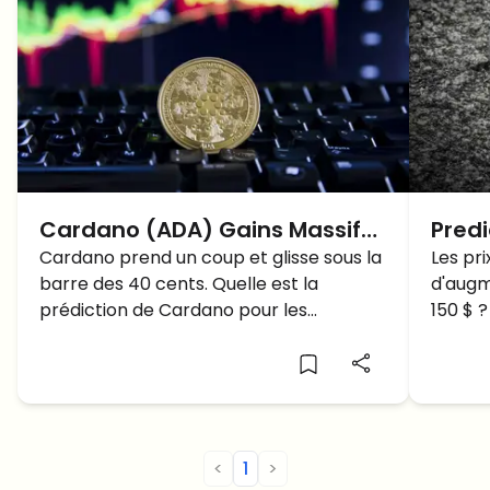
Cardano (ADA) Gains Massifs:
Predi
Prévision pour la semaine
Cardano prend un coup et glisse sous la
alors
Les pr
barre des 40 cents. Quelle est la
d'augm
prochaine?
LTC a
prédiction de Cardano pour les
150 $ 
semaines à venir ?
Predict
<
1
>