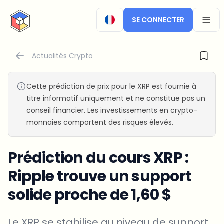
CryptoTicker
SE CONNECTER
OPEN
Actualités Crypto
Cette prédiction de prix pour le XRP est fournie à
titre informatif uniquement et ne constitue pas un
conseil financier. Les investissements en crypto-
monnaies comportent des risques élevés.
Prédiction du cours XRP :
Ripple trouve un support
solide proche de 1,60 $
Le XRP se stabilise au niveau de support