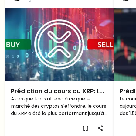
Prédiction du cours du XRP: Le
Prédi
cours du XRP chute en
Alors que l'on s'attend à ce que le
Rippl
Le cou
marché des cryptos s'effondre, le cours
aujourd
dessous de 0,50$ ou remonter
aprè
du XRP a été le plus performant jusqu'à
des 1,5
au-dessus de 0,60$?
quelques heures, lorsqu'il a commencé à
Ripple 
s'effondrer davantage. Que se passe-t-
est pr
il?