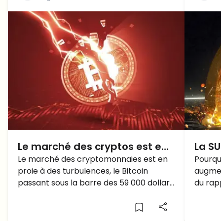
Le marché des cryptos est en
La SU
baisse aujourd'hui alors que la
Le marché des cryptomonnaies est en
Pourq
Pourquo
proie à des turbulences, le Bitcoin
augmen
BTC passe sous la barre des
AUGM
passant sous la barre des 59 000 dollars
du rapp
59 000 $: POURQUOI?
et les principaux altcoins subissant des
À quoi 
pertes. Mais voici les principaux
procha
gagnants de cette baisse...