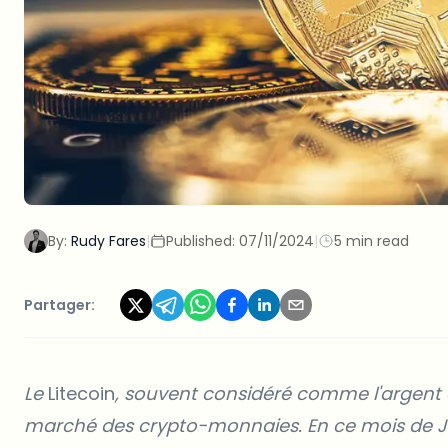
By:
Rudy Fares
|
Published:
07/11/2024
|
5 min read
Partager:
Le
Litecoin
, souvent considéré comme l'argent de 
marché des crypto-monnaies. En ce mois de Jui