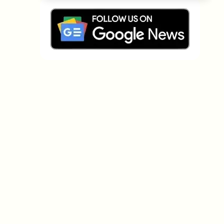
Sur quels sujets devrions-nous
approfondir ?
Sélectionne les sujets qui t'intéressent vraiment. Tes
choix alimentent directement notre planification
éditoriale.
Des news crypto qui valent vraiment ton
temps.
Chaque semaine. 60 secondes de lecture.
Soigneusement sélectionnées par nos rédacteurs —
pas de hype, pas de mails promotionnels, pas de
spam.