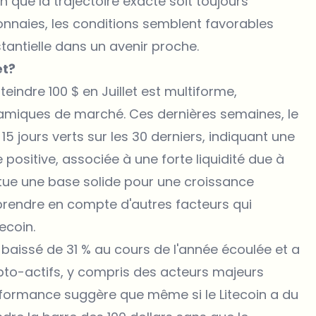
 que la trajectoire exacte soit toujours
onnaies, les conditions semblent favorables
tantielle dans un avenir proche.
et?
teindre 100 $
en Juillet est multiforme,
amiques de marché. Ces dernières semaines, le
 15 jours verts sur les 30 derniers, indiquant une
ositive, associée à une forte liquidité due à
itue une base solide pour une croissance
e prendre en compte d'autres facteurs qui
tecoin.
 a baissé de 31 % au cours de l'année écoulée et a
pto-actifs, y compris des acteurs majeurs
rformance suggère que même si le Litecoin a du