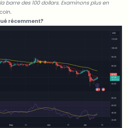
 la barre des 100 dollars. Examinons plus en
ecoin
.
volué récemment?