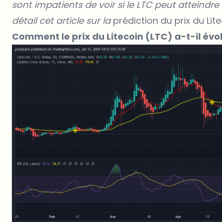
sont impatients de voir si le LTC peut atteindre
détail cet article sur la
prédiction du prix du Lit
Comment le prix du Litecoin (LTC) a-t-il é