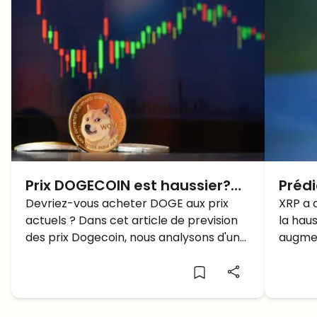
Prix DOGECOIN est haussier?
Prédi
Ce graphique confirme un
Devriez-vous acheter DOGE aux prix
XRP a
XRP a 
actuels ? Dans cet article de prevision
la haus
retournement vers le haut!
des prix Dogecoin, nous analysons d'un
augmen
point de vue technique.
de prév