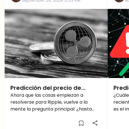
September 24, 2024 12:03 PM
A
Predicción del precio de
Predi
Ripple: ¿Cuánto alcanzará el
Ahora que las cosas empiezan a
¿Pue
¿Cuále
resolverse para Ripple, vuelve a la
recien
XRP en 2050?
del p
mente la pregunta principal: ¿hasta
es el i
victo
dónde puede llegar XRP en 2050?
Ripple
del pr