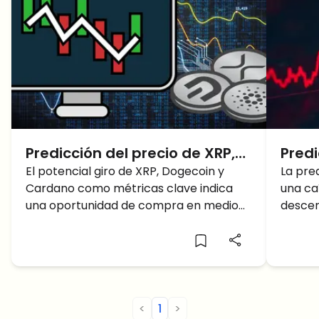
Predicción del precio de XRP,
Predi
DOGE y ADA: Una rápida
El potencial giro de XRP, Dogecoin y
¿Se 
La pre
Cardano como métricas clave indica
una caí
recuperación, ¿pero cuánto
1,18 
una oportunidad de compra en medio
descen
durará?
65.0
de la actual caída del mercado. Aquí
a Ripp
está la última predicción y análisis de
precios de XRP, DOGE y ADA para una
mejor comprensión.
<
1
>