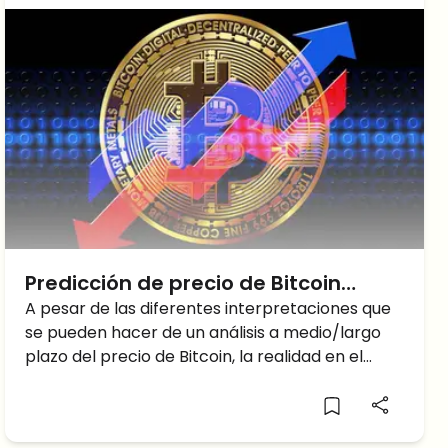
Predicción de precio de Bitcoin
(BTC): Bitcoin y el techo de los
A pesar de las diferentes interpretaciones que
se pueden hacer de un análisis a medio/largo
$45000
plazo del precio de Bitcoin, la realidad en el
gráfico diario