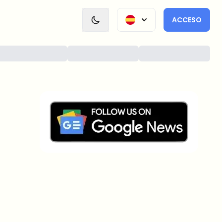
ACCESO
¿Sobre qué temas deberíamos
profundizar?
Selecciona lo que de verdad te interesa. Tus
elecciones se incorporan directamente en nuestra
planificación editorial.