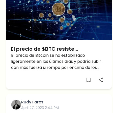
El precio de $BTC resiste
fuertemente – ¿Llegará Bitcoin a los
El precio de Bitcoin se ha estabilizado
ligeramente en los últimos días y podría subir
40K?
con más fuerza si rompe por encima de los
38.000 dólares. Pero si Bitcoin no puede romper
la resistencia, existe el riesgo de otra fuerte
caída a la baja. ¿Cómo se ve el futuro cercano
del precio de Bitcoin? Evaluemos la nueva
evolución del precio de Bitcoin en esta
Rudy Fares
predicción del precio de Bitcoin
April 27, 2023 2:44 PM