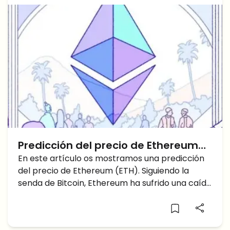
30K.
Predicción del precio de Ethereum
(ETH): ¡4000$ pronto!
En este artículo os mostramos una predicción
del precio de Ethereum (ETH). Siguiendo la
senda de Bitcoin, Ethereum ha sufrido una caída
cerca del 16% en