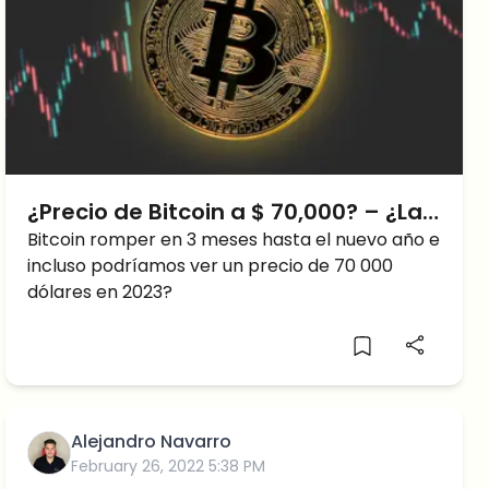
¿Precio de Bitcoin a $ 70,000? – ¿La
ruptura del curso viene en 3 meses?
Bitcoin romper en 3 meses hasta el nuevo año e
incluso podríamos ver un precio de 70 000
dólares en 2023?
Alejandro Navarro
February 26, 2022 5:38 PM