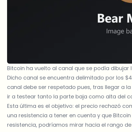
Bitcoin ha vuelto al canal que se podía dibujar
Dicho canal se encuentra delimitado por los 
canal debe ser respetado pues, tras llegar a l
ir a testear tanto la parte baja como alta del c
Esta última es el objetivo: el precio rechazó co
una resistencia a tener en cuenta y que Bitcoin
resistencia, podríamos mirar hacia el rango d