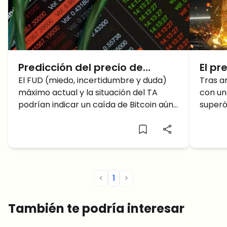
Predicción del precio de
El pr
Bitcoin (BTC): ¿bajada en
El FUD (miedo, incertidumbre y duda)
fuerz
Tras a
máximo actual y la situación del TA
con un
picado a $20000?
H2, 
podrían indicar un caída de Bitcoin aún
superó
subi
mayor, probablemente al rango entre
una en
los
¿mante
retroc
<
1
>
También te podría interesar