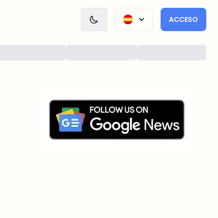
ACCESO
¿Sobre qué temas deberíamos
profundizar?
Selecciona lo que de verdad te interesa. Tus
elecciones se incorporan directamente en nuestra
planificación editorial.