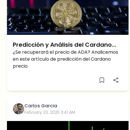
Predicción y Análisis del Cardano
Precio: ¿Se recuperará el precio de
¿Se recuperará el precio de ADA? Analicemos
en este artículo de predicción del Cardano
ADA?
precio.
Carlos Garcia
February 23, 2025 11:41 AM