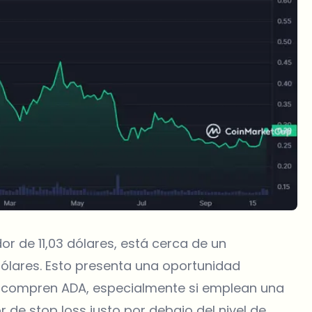
r de 11,03 dólares, está cerca de un
dólares. Esto presenta una oportunidad
s compren ADA, especialmente si emplean una
 de stop loss justo por debajo del nivel de