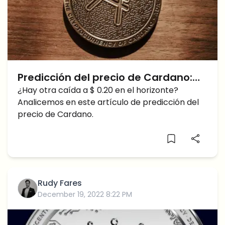
Predicción del precio de Cardano:
¿ADA CRASH a $0,20?
¿Hay otra caída a $ 0.20 en el horizonte?
Analicemos en este artículo de predicción del
precio de Cardano.
Rudy Fares
December 19, 2022 8:22 PM