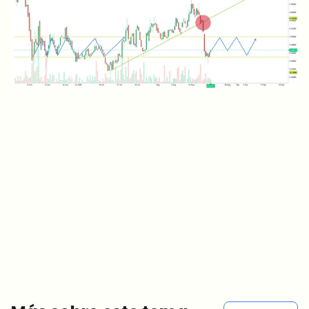
¿Sobre qué temas deberíamos profundizar?
Selecciona lo que de verdad te interesa. Tus elecciones se
incorporan directamente en nuestra planificación editorial.
Noticias cripto que de verdad valen tu tiempo.
Cada semana. 60 segundos de lectura. Cuidadosamente
seleccionadas por nuestros editores — sin hype, sin mails
promocionales, sin spam.
Sin spam
Política de privacidad