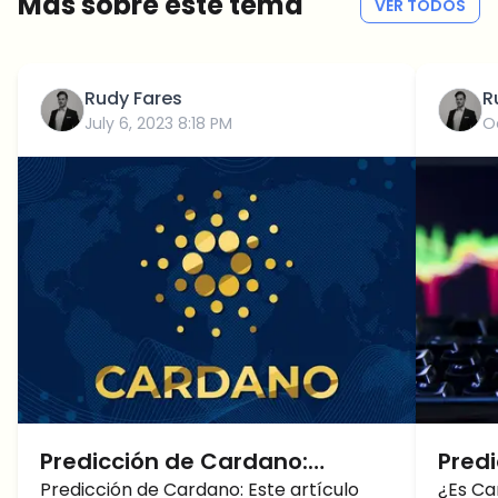
Más sobre este tema
VER TODOS
Rudy Fares
R
July 6, 2023 8:18 PM
O
Predicción de Cardano:
Predi
¿Puede el precio de Cardano
Predicción de Cardano: Este artículo
Card
¿Es Ca