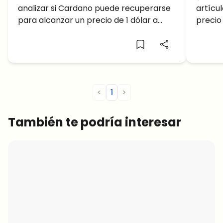
analizar si Cardano puede recuperarse
artícu
alcanzar 1$ para fines de
llega
para alcanzar un precio de 1 dólar a
precio
2023?
finales de año.
recien
<
1
>
También te podría interesar