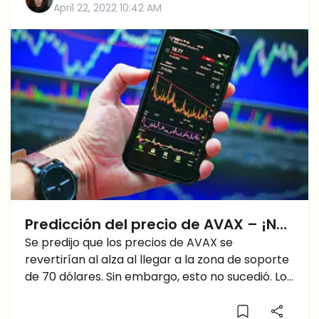
April 22, 2022 10:42 AM
Predicción del precio de AVAX – ¡No
compre AVAX todavía! Aquí está la
Se predijo que los precios de AVAX se
revertirían al alza al llegar a la zona de soporte
razón
de 70 dólares. Sin embargo, esto no sucedió. Los
precios de hoy se inclinan hacia otra acción de
precio bajista donde los precios podrían