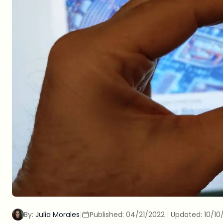
By:
Julia Morales
|
Published:
04/21/2022
|
Updated:
10/10