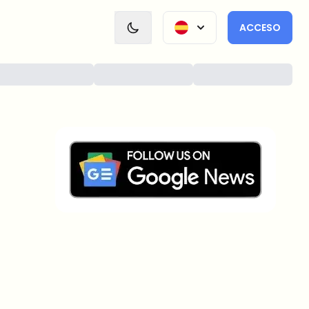
ACCESO
¿Sobre qué temas deberíamos
profundizar?
Selecciona lo que de verdad te interesa. Tus
elecciones se incorporan directamente en nuestra
planificación editorial.