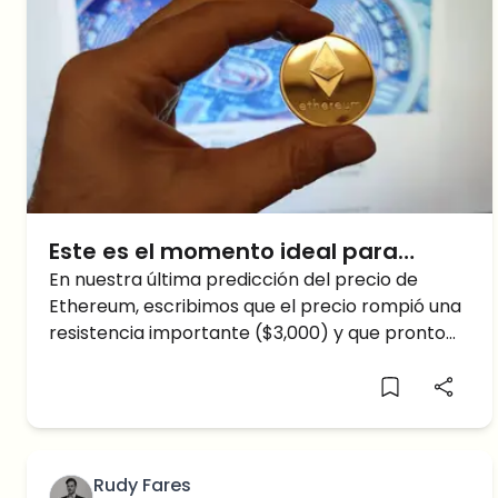
Este es el momento ideal para
comprar Ethereum
En nuestra última predicción del precio de
Ethereum, escribimos que el precio rompió una
resistencia importante ($3,000) y que pronto
podría probarla como soporte. También
hablamos sobre el potencial retroceso de ETH
en caso de que el mercado de criptomonedas
se ajuste a nivel global. Hoy, esto es
exactamente lo que sucedió. ¿Cómo puede
Rudy Fares
continuar el precio de Ethereum en el futuro?