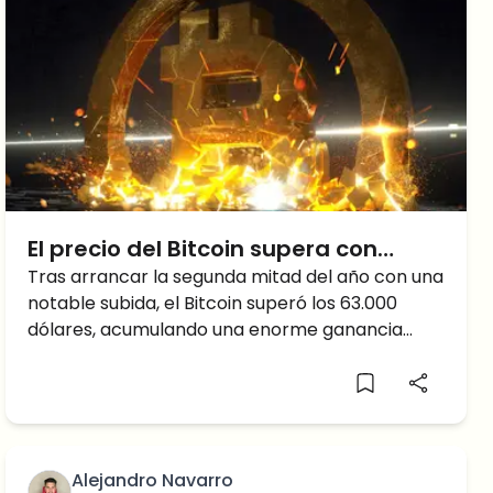
El precio del Bitcoin supera con
fuerza los 63.000 a partir de H2, pero
Tras arrancar la segunda mitad del año con una
notable subida, el Bitcoin superó los 63.000
¿próxima caída o subida?
dólares, acumulando una enorme ganancia
anual, pero ¿mantendrá esta tendencia alcista
o retrocederá?
Alejandro Navarro