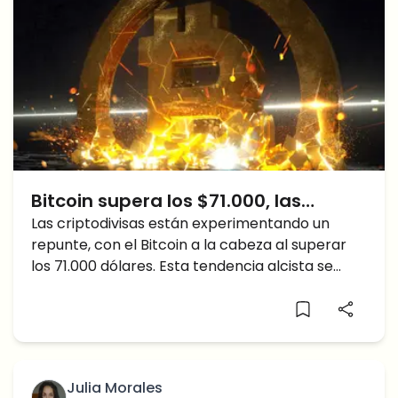
Bitcoin supera los $71.000, las
altcoins le siguen, la vista puesta en
Las criptodivisas están experimentando un
repunte, con el Bitcoin a la cabeza al superar
nuevos máximos
los 71.000 dólares. Esta tendencia alcista se
extiende a las altcoins, encendiendo el
optimismo en todo el mercado. Alcanzará
Bitcoin nuevos máximos?
Julia Morales