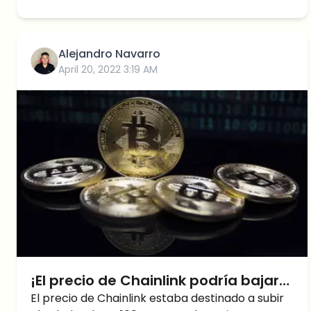
Alejandro Navarro
April 20, 2022 3:19 AM
¡El precio de Chainlink podría bajar
un 50%! ¿ES MOMENTO DE VENDER?
El precio de Chainlink estaba destinado a subir