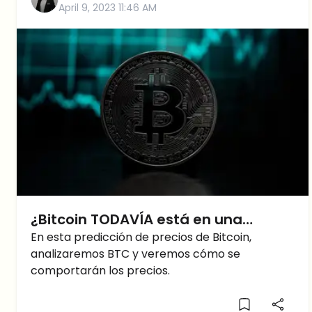
April 9, 2023 11:46 AM
¿Debería invertir ahora? Abordemos todo lo
que necesitas saber en esta predicción del
precio de Ethereum.
¿Bitcoin TODAVÍA está en una
tendencia alcista? Predicción del
En esta predicción de precios de Bitcoin,
analizaremos BTC y veremos cómo se
Bitcoin Precio
comportarán los precios.