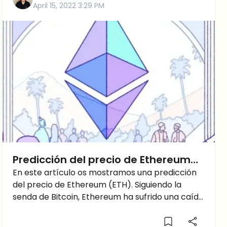
April 15, 2022 3:29 PM
Predicción del precio de Ethereum
(ETH): ¡4000$ pronto!
En este artículo os mostramos una predicción
del precio de Ethereum (ETH). Siguiendo la
senda de Bitcoin, Ethereum ha sufrido una caída
cerca del 16% en