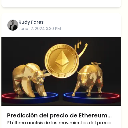
Rudy Fares
June 12, 2024 3:30 PM
Predicción del precio de Ethereum
(ETH) para escenarios ALCISTAS y
El último análisis de los movimientos del precio