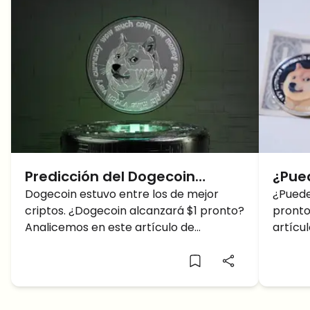
Predicción del Dogecoin
¿Pue
Precio: ¿llegará Dogecoin a $ 1
Dogecoin estuvo entre los de mejor
alcan
¿Puede
criptos. ¿Dogecoin alcanzará $1 pronto?
pronto
gracias a Elon?
Analicemos en este artículo de
artícu
predicción de Dogecoin precio.
Dogeco