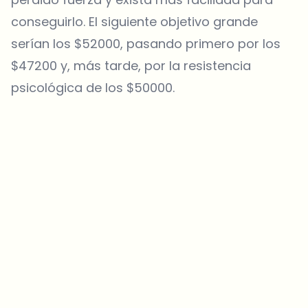
conseguirlo. El siguiente objetivo grande
serían los $52000, pasando primero por los
$47200 y, más tarde, por la resistencia
psicológica de los $50000.
¿Sobre qué temas deberíamos profundizar?
Selecciona lo que de verdad te interesa. Tus elecciones se
incorporan directamente en nuestra planificación editorial.
Noticias cripto que de verdad valen tu tiempo.
Cada semana. 60 segundos de lectura. Cuidadosamente
seleccionadas por nuestros editores — sin hype, sin mails
promocionales, sin spam.
Sin spam
Política de privacidad