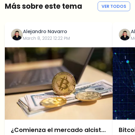
Más sobre este tema
VER TODOS
Alejandro Navarro
A
March 8, 2022 12:22 PM
Ma
¿Comienza el mercado alcista
Bitc