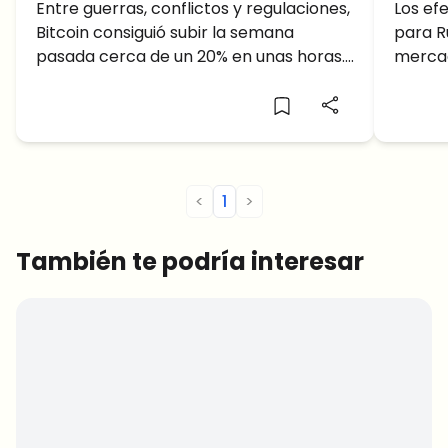
de 2022?
Entre guerras, conflictos y regulaciones,
todo 
Los ef
Bitcoin consiguió subir la semana
para Ru
pasada cerca de un 20% en unas horas.
mercad
Sin embargo, la vela semanal acabó
cayend
seman
<
1
>
También te podría interesar