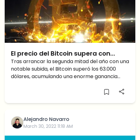
El precio del Bitcoin supera con
fuerza los 63.000 a partir de H2, pero
Tras arrancar la segunda mitad del año con una
notable subida, el Bitcoin superó los 63.000
¿próxima caída o subida?
dólares, acumulando una enorme ganancia
anual, pero ¿mantendrá esta tendencia alcista
o retrocederá?
Alejandro Navarro
March 30, 2022 11:18 AM