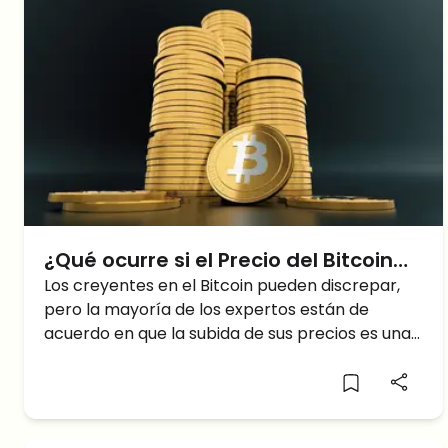
¿Qué ocurre si el Precio del Bitcoin
va a la baja?
Los creyentes en el Bitcoin pueden discrepar,
pero la mayoría de los expertos están de
acuerdo en que la subida de sus precios es una
burbuja. La cuestión para ellos es cuándo, y no
si, su precio se desplomará. Como corolario de
esa pregunta, ¿cuál será el efecto de esa
caída?