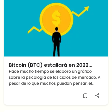
Bitcoin (BTC) estallará en 2022
según la psicología de mercado
Hace mucho tiempo se elaboró un gráfico
sobre la psicología de los ciclos de mercado. A
pesar de lo que muchos puedan pensar, el
mercado es algo más que