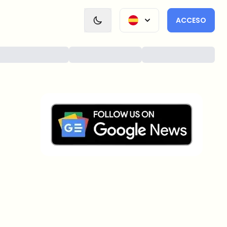
ACCESO
¿Sobre qué temas deberíamos
profundizar?
Selecciona lo que de verdad te interesa. Tus
elecciones se incorporan directamente en nuestra
planificación editorial.