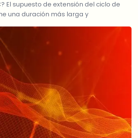
C? El supuesto de extensión del ciclo de
ene una duración más larga y