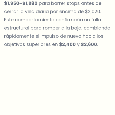
$1,950–$1,980
para barrer stops antes de
cerrar la vela diaria por encima de $2,020.
Este comportamiento confirmaría un fallo
estructural para romper a la baja, cambiando
rápidamente el impulso de nuevo hacia los
objetivos superiores en
$2,400
y
$2,600
.
¿Sobre qué temas deberíamos profundizar?
Selecciona lo que de verdad te interesa. Tus elecciones se
incorporan directamente en nuestra planificación editorial.
Noticias cripto que de verdad valen tu tiempo.
Cada semana. 60 segundos de lectura. Cuidadosamente
seleccionadas por nuestros editores — sin hype, sin mails
promocionales, sin spam.