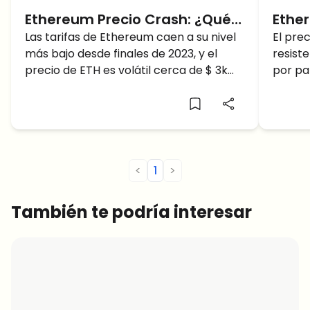
Ethereum Precio Crash: ¿Qué
Ethe
Próximos Niveles de Soporte
Las tarifas de Ethereum caen a su nivel
crec
El pre
más bajo desde finales de 2023, y el
resist
para el Precio de ETH por
Mient
precio de ETH es volátil cerca de $ 3k
por pa
Debajo de $3K?
luch
con un gran potencial de caer por
enfren
comp
debajo…
2.500 
compra
más cl
<
1
>
También te podría interesar