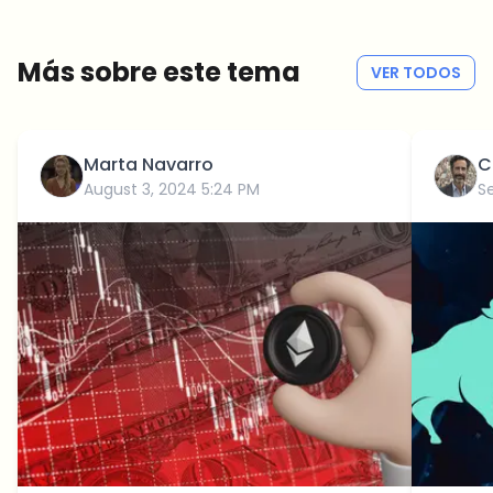
Sin spam
Política de privacidad
Más sobre este tema
VER TODOS
Marta Navarro
C
August 3, 2024 5:24 PM
S