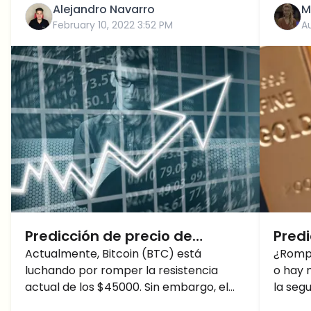
Alejandro Navarro
M
February 10, 2022 3:52 PM
A
Predicción de precio de
Predi
Bitcoin: Ruptura alcista
Actualmente, Bitcoin (BTC) está
Bitc
¿Rompe
luchando por romper la resistencia
o hay 
inminente.
preci
actual de los $45000. Sin embargo, el
la seg
del o
análisis técnico nos podría indicar una
el últi