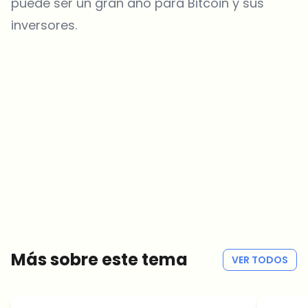
puede ser un gran año para Bitcoin y sus
inversores.
¿Sobre qué temas deberíamos profundizar?
Selecciona lo que de verdad te interesa. Tus elecciones se
incorporan directamente en nuestra planificación editorial.
Noticias cripto que de verdad valen tu tiempo.
Cada semana. 60 segundos de lectura. Cuidadosamente
seleccionadas por nuestros editores — sin hype, sin mails
promocionales, sin spam.
Sin spam
Política de privacidad
Más sobre este tema
VER TODOS