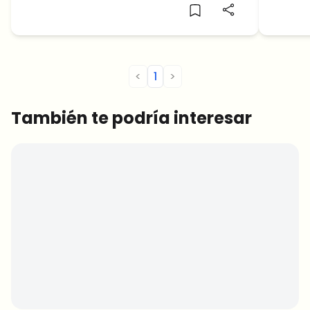
posible ruptura inminente. Bitcoin busca
Bitcoin.
recuperar la tendencia alcista. En las
temporalidades pequeñas de Bitcoin
podemos corroborar un […]
<
1
>
También te podría interesar