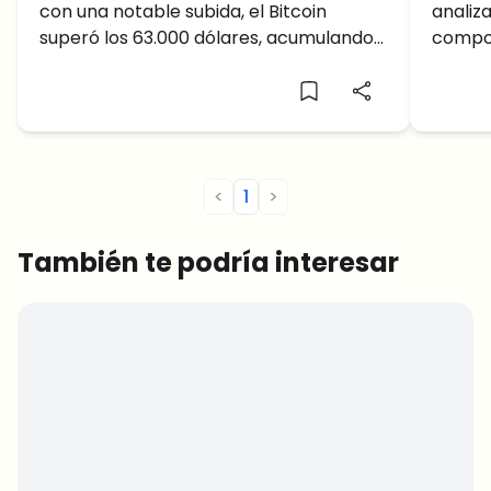
con una notable subida, el Bitcoin
analiz
H2, pero ¿próxima caída o
del B
superó los 63.000 dólares, acumulando
compor
subida?
una enorme ganancia anual, pero
¿mantendrá esta tendencia alcista o
retrocederá?
<
1
>
También te podría interesar