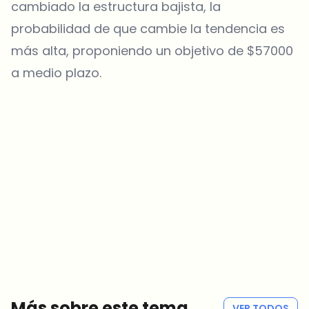
cambiado la estructura bajista, la
probabilidad de que cambie la tendencia es
más alta, proponiendo un objetivo de $57000
a medio plazo.
¿Sobre qué temas deberíamos profundizar?
Selecciona lo que de verdad te interesa. Tus elecciones se
incorporan directamente en nuestra planificación editorial.
Noticias cripto que de verdad valen tu tiempo.
Cada semana. 60 segundos de lectura. Cuidadosamente
seleccionadas por nuestros editores — sin hype, sin mails
promocionales, sin spam.
Sin spam
Política de privacidad
Más sobre este tema
VER TODOS