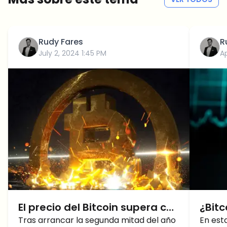
Rudy Fares
R
July 2, 2024 1:45 PM
Ap
El precio del Bitcoin supera con
¿Bit
fuerza los 63.000 a partir de
Tras arrancar la segunda mitad del año
tende
En est