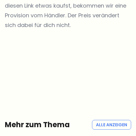
diesen Link etwas kaufst, bekommen wir eine
Provision vom Händler. Der Preis verändert
sich dabei für dich nicht.
Welche Themen sollen wir vertiefen?
Wähle aus, was dich aktuell beschäftigt. Deine Auswahl fließt direkt
in unsere Themenplanung ein.
Crypto-News, die wirklich Mehrwert bringen.
Wöchentlich. 60 Sekunden Lesezeit. Sorgfältig kuratiert von unserer
Redaktion — kein Hype, keine Werbe-Mails, kein Spam.
Kein Spam
Datenschutzerklärung
Mehr zum Thema
ALLE ANZEIGEN