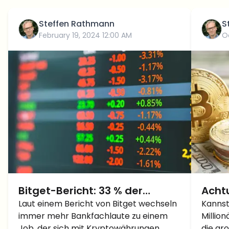
Steffen Rathmann
S
February 19, 2024 12:00 AM
O
Bitget-Bericht: 33 % der
Achtu
Bankfachleute wechseln zu
Laut einem Bericht von Bitget wechseln
die 
Kannst
immer mehr Bankfachlaute zu einem
Millio
Kryptowährungen
Kryp
Job, der sich mit Kryptowährungen
die gr