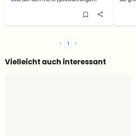
werd
auseinandersetzt.
Zukunf
<
1
>
Vielleicht auch interessant