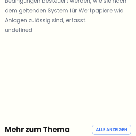
Bedingungen besteuert werden, wie sie nach
dem geltenden System für Wertpapiere wie
Anlagen zulässig sind, erfasst.
undefined
Welche Themen sollen wir vertiefen?
Wähle aus, was dich aktuell beschäftigt. Deine Auswahl fließt direkt
in unsere Themenplanung ein.
Crypto-News, die wirklich Mehrwert bringen.
Wöchentlich. 60 Sekunden Lesezeit. Sorgfältig kuratiert von unserer
Redaktion — kein Hype, keine Werbe-Mails, kein Spam.
Kein Spam
Datenschutzerklärung
Mehr zum Thema
ALLE ANZEIGEN