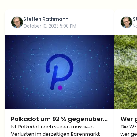
Steffen Rathmann
S
October 10, 2023 5:00 PM
N
Polkadot um 92 % gegenüber
Wer 
dem Allzeithoch gefallen: Eine
Ist Polkadot nach seinen massiven
– In 
Die WM
Verlusten im derzeitigen Bärenmarkt
wer ge
potenzielle Goldmine?
dein