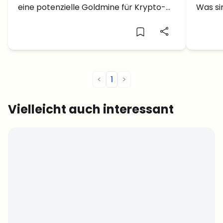
eine potenzielle Goldmine für Krypto-
Was si
aufg
Investoren?
Krypto
<
1
>
Vielleicht auch interessant