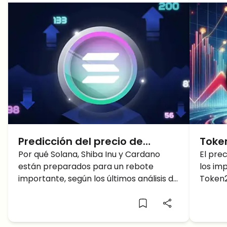
Predicción del precio de
Toke
Solana: ¿Solana superará los
Por qué Solana, Shiba Inu y Cardano
que s
El pre
están preparados para un rebote
los im
200 dólares?
¿pod
importante, según los últimos análisis de
Token2
200 
mercado. Puede Solana capitalizar las
los 20
señales de compra y alcanzar un nuevo
precio objetivo?