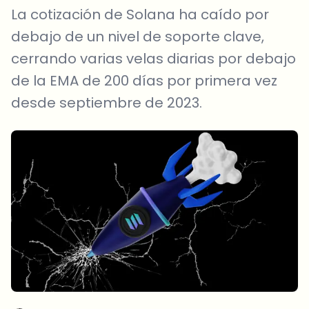
La cotización de Solana ha caído por
debajo de un nivel de soporte clave,
cerrando varias velas diarias por debajo
de la EMA de 200 días por primera vez
desde septiembre de 2023.