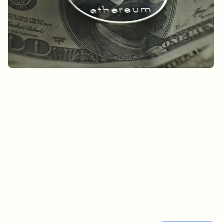
¿Sobre qué temas deberíamos profundizar?
Selecciona lo que de verdad te interesa. Tus elecciones se
incorporan directamente en nuestra planificación editorial.
Noticias cripto que de verdad valen tu tiempo.
Cada semana. 60 segundos de lectura. Cuidadosamente
seleccionadas por nuestros editores — sin hype, sin mails
promocionales, sin spam.
Sin spam
Política de privacidad