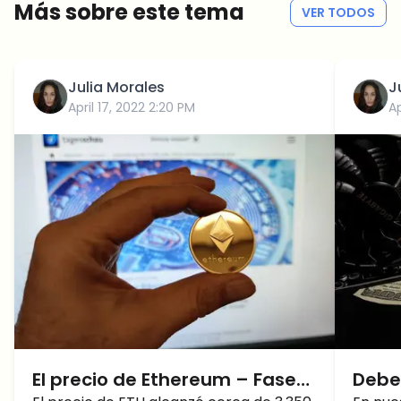
Más sobre este tema
VER TODOS
Julia Morales
J
April 17, 2022 2:20 PM
Ap
El precio de Ethereum – Fase
Debe