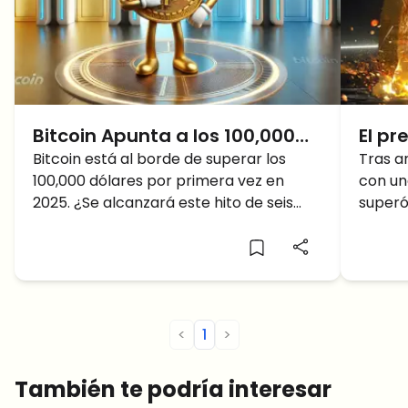
Bitcoin Apunta a los 100,000
El pr
Dólares en 2025: ¿El Precio de
Bitcoin está al borde de superar los
fuerz
Tras a
100,000 dólares por primera vez en
con un
BTC Superará los 100K Esta
H2, 
2025. ¿Se alcanzará este hito de seis
superó
Semana?
subi
cifras esta semana? ¡Aquí están las
una en
predicciones del precio de BTC para
¿mante
2025!
retroc
<
1
>
También te podría interesar