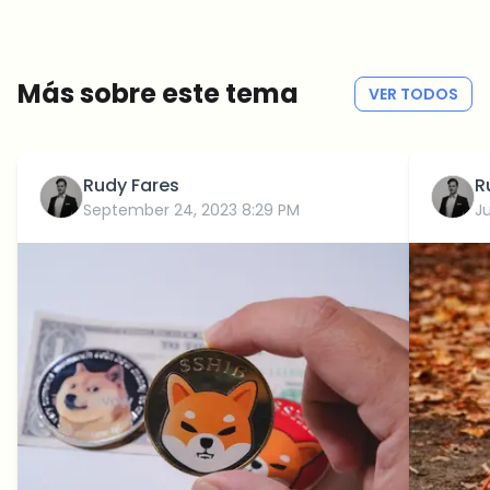
promocionales, sin spam.
Sin spam
Política de privacidad
Más sobre este tema
VER TODOS
Rudy Fares
R
September 24, 2023 8:29 PM
J