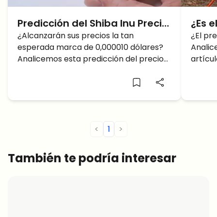
Predicción del Shiba Inu Precio:
¿Es e
El Precio de Shiba Inu se
¿Alcanzarán sus precios la tan
ALCI
¿El pre
esperada marca de 0,000010 dólares?
Analic
alcanza?
sorp
Analicemos esta predicción del precio
artícu
de Shiba Inu.
Shiba I
<
1
>
También te podría interesar