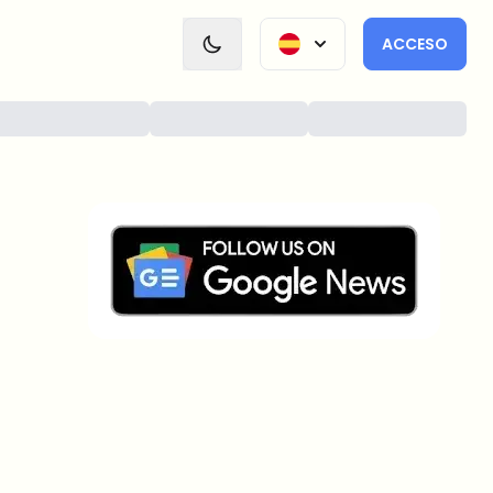
ACCESO
¿Sobre qué temas deberíamos
profundizar?
Selecciona lo que de verdad te interesa. Tus
elecciones se incorporan directamente en nuestra
planificación editorial.