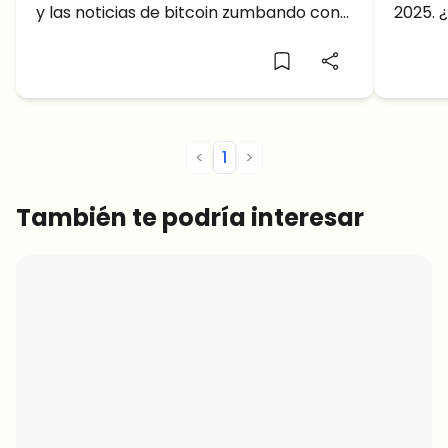
y las noticias de bitcoin zumbando con
2025. 
o hacia abajo?
Sem
análisis sobre su futuro, un reciente
cifras
tweet añadió más confusión a la
predic
mezcla....
2025!
<
1
>
También te podría interesar