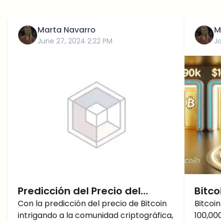
Marta Navarro
M
June 27, 2024 2:22 PM
J
Predicción del Precio del
Bitco
Bitcoin: ¿Empujará este Tweet
Con la predicción del precio de Bitcoin
Dólar
Bitcoi
intrigando a la comunidad criptográfica,
100,00
el precio del BTC hacia arriba
BTC S