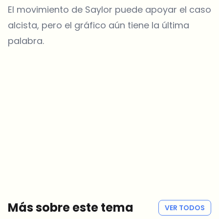
El movimiento de Saylor puede apoyar el caso
alcista, pero el gráfico aún tiene la última
palabra.
¿Sobre qué temas deberíamos profundizar?
Selecciona lo que de verdad te interesa. Tus elecciones se
incorporan directamente en nuestra planificación editorial.
Noticias cripto que de verdad valen tu tiempo.
Cada semana. 60 segundos de lectura. Cuidadosamente
seleccionadas por nuestros editores — sin hype, sin mails
promocionales, sin spam.
Sin spam
Política de privacidad
Más sobre este tema
VER TODOS