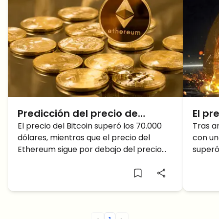
Predicción del precio de
El pr
Ethereum: ¿Cuánto alcanzará
El precio del Bitcoin superó los 70.000
fuerz
Tras a
dólares, mientras que el precio del
con un
Ethereum en junio de 2024?
H2, 
Ethereum sigue por debajo del precio
superó
subi
psicológico de 4.000 dólares. Hasta
una en
dónde llegará el precio de Ethereum?
¿mante
retroc