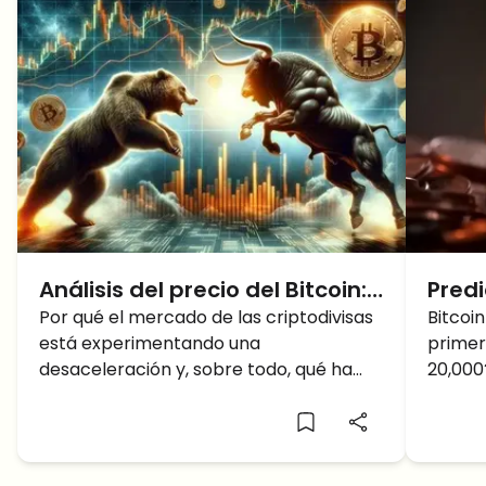
Análisis del precio del Bitcoin:
Predi
¿Qué ha provocado el
Por qué el mercado de las criptodivisas
Bitco
Bitcoin
está experimentando una
primer
desplome del precio del BTC?
20,0
desaceleración y, sobre todo, qué ha
20,000
provocado que el precio del BTC vuelva
de Bitc
a caer...