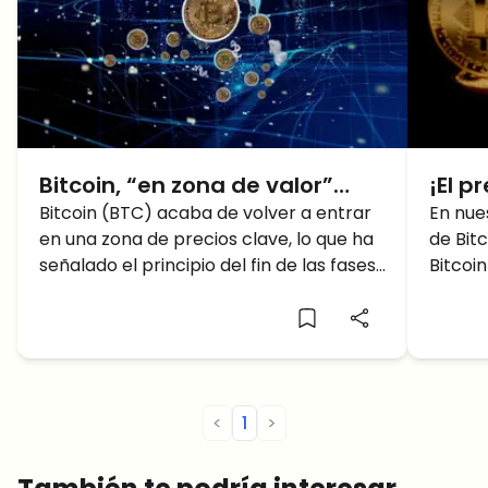
Bitcoin, “en zona de valor”
¡El p
cuando el índice de precios
Bitcoin (BTC) acaba de volver a entrar
arrie
En nue
en una zona de precios clave, lo que ha
de Bit
BTC se vuelve verde
romp
señalado el principio del fin de las fases
Bitcoi
nuevamente
30K?
bajistas, según confirman los datos.
y Rusi
precio 
Bitcoi
formac
segund
antes,
<
1
>
¿Bajará
artícu