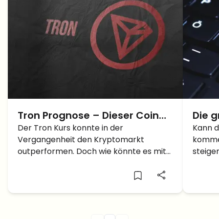
Tron Prognose – Dieser Coin
Die 
ist einer der bullischsten
Der Tron Kurs konnte in der
für d
Kann d
Vergangenheit den Kryptomarkt
komme
Kryptowährungen!
in d
outperformen. Doch wie könnte es mit
steige
mögl
dem Kurs weitergehen? Wir klären euch
Progno
auf!