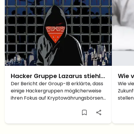
Hacker Gruppe Lazarus stiehlt
Wie v
571 Millionen Dollar
Der Bericht der Group-IB erklärte, dass
um d
Wie vie
einige Hackergruppen möglicherweise
Zukunf
ihren Fokus auf Kryptowährungsbörsen
stelle
verlagern könnten. 571 MIllionen Dollar
deine 
weg