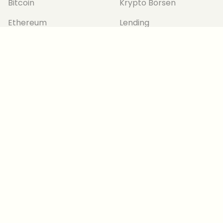
Bitcoin
Krypto Börsen
Ethereum
Lending
Polygon
Hardware Wallets
IOTA
NFT Marktplatz
Shiba Inu
Krypto-Steuer-Tools
Ripple
CRYPTOTICKER
Alle Preise
Über uns
Stellenangebote
TECHNOLOGIEN
Metaverse
Kontakt
Blockchain
Redaktionelle Richtlinien
NFTs
Korrekturrichtlinie