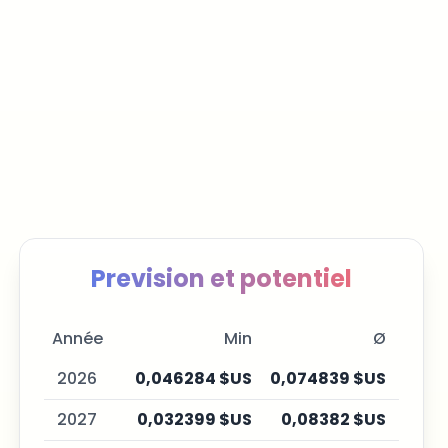
Prevision et potentiel
Année
Min
Ø
2026
0,046284 $US
0,074839 $US
0,1
2027
0,032399 $US
0,08382 $US
0,18