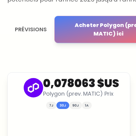
Acheter Polygon (pr
PRÉVISIONS
MATIC) ici
0,078063 $US
Polygon (prev. MATIC)
Prix
7J
30J
90J
1A