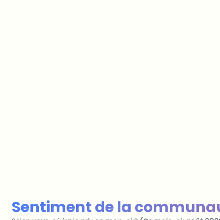
Sur quels sujets devrions-nous appro
Sélectionne les sujets qui t'intéressent vraiment. 
directement notre planification éditoriale.
Bitcoin
Ethereum
Altcoins
Stablecoins
NFTs
Staking
Layer 2
Trading
Plans d'é
Hardware Wallets
Bourses crypto
Fiscalité
IA & Crypto
Les bases
Les sujets qui comptent pour nos lecteurs.
Nous recherchons et écrivons sur ce qui compte vra
communauté. Ta sélection détermine quelles histoir
dans les semaines à venir — du contenu curé avec s
au SEO.
Enregistrer la sélection
Sentiment de la communa