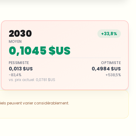
2030
+33,8%
MOYEN
0,1045 $US
PESSIMISTE
OPTIMISTE
0,013 $US
0,4984 $US
-83,4%
+538,5%
vs. prix actuel
:
0,0781 $US
réels peuvent varier considérablement.