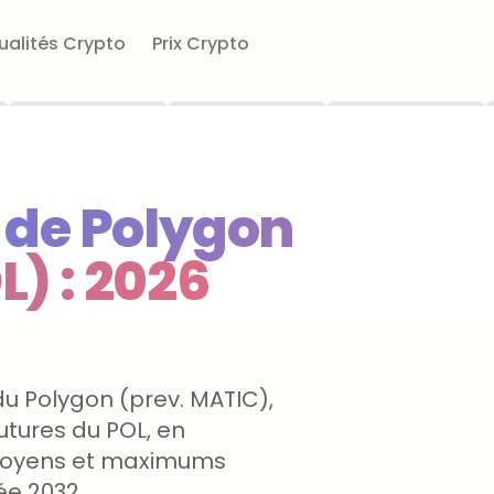
ualités Crypto
Prix Crypto
x de Polygon
L) : 2026
 du Polygon (prev. MATIC),
utures du POL, en
moyens et maximums
ée 2032.