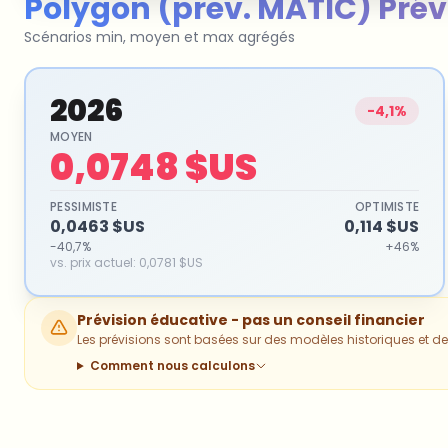
Polygon (prev. MATIC)
Prév
Scénarios min, moyen et max agrégés
2026
-4,1%
MOYEN
0,0748 $US
PESSIMISTE
OPTIMISTE
0,0463 $US
0,114 $US
-40,7%
+46%
vs. prix actuel
:
0,0781 $US
Prévision éducative - pas un conseil financier
Les prévisions sont basées sur des modèles historiques et des
Comment nous calculons