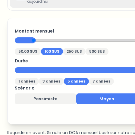
aujourd'hui
Montant mensuel
50,00 $US
100 $US
250 $US
500 $US
Durée
1
années
3
années
5
années
7
années
Scénario
Pessimiste
Moyen
Regarde en avant. Simule un DCA mensuel basé sur notre scén