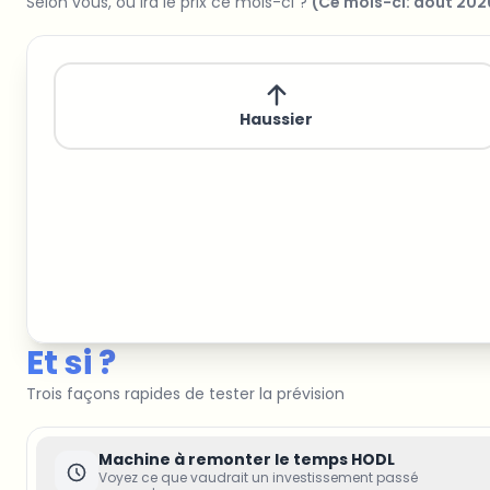
Selon vous, où ira le prix ce mois-ci ?
(
Ce mois-ci
:
août 202
Haussier
Et si ?
Trois façons rapides de tester la prévision
Machine à remonter le temps HODL
Voyez ce que vaudrait un investissement passé