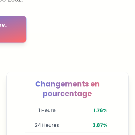
ev.
Changements en
pourcentage
1 Heure
1.76
%
24 Heures
3.87
%