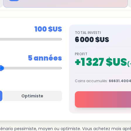
100 $US
TOTAL INVESTI
6 000 $US
PROFIT
5
années
+
1 327 $US
(
Coins accumulés
:
66631.4004
Optimiste
ario pessimiste, moyen ou optimiste. Vous achetez mois après mo