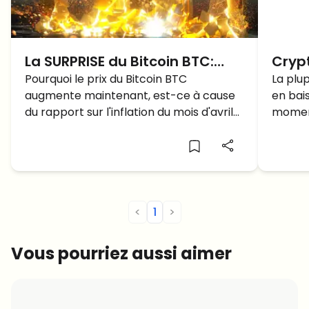
La SURPRISE du Bitcoin BTC:
Crypt
Pourquoi le prix du Bitcoin
Pourquoi le prix du Bitcoin BTC
Cryp
La plu
augmente maintenant, est-ce à cause
en bais
AUGMENTE?
baiss
du rapport sur l'inflation du mois d'avril?
momen
À quoi faut-il s'attendre pour la
prochaine période?
<
1
>
Vous pourriez aussi aimer