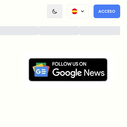
ACCESO
¿Sobre qué temas deberíamos
profundizar?
Selecciona lo que de verdad te interesa. Tus
elecciones se incorporan directamente en nuestra
planificación editorial.