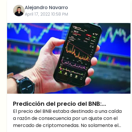
Alejandro Navarro
April 17, 2022 10:58 PM
Predicción del precio del BNB:
Grandes noticias para Binance Coin
El precio del BNB estaba destinado a una caída
a razón de consecuencia por un ajuste con el
mercado de criptomonedas. No solamente el