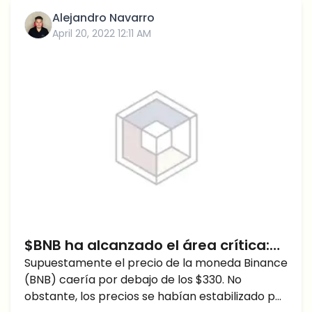
Alejandro Navarro
April 20, 2022 12:11 AM
$BNB ha alcanzado el área crítica:
Pronóstico para el precio de las
Supuestamente el precio de la moneda Binance
(BNB) caería por debajo de los $330. No
monedas de Binance, ¿qué viene a
obstante, los precios se habían estabilizado por
continuación?