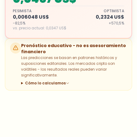
PESIMISTA
OPTIMISTA
0,006048 US$
0,2324 US$
-82,5%
+570,5%
vs. precio actual
:
0,0347 US$
Pronóstico educativo - no es asesoramiento
financiero
Las predicciones se basan en patrones históricos y
suposiciones editoriales. Los mercados cripto son
volátiles - los resultados reales pueden variar
significativamente.
Cómo lo calculamos
¿Sobre qué temas deberíamos
profundizar?
Selecciona lo que de verdad te interesa. Tus
elecciones se incorporan directamente en nuestra
planificación editorial.