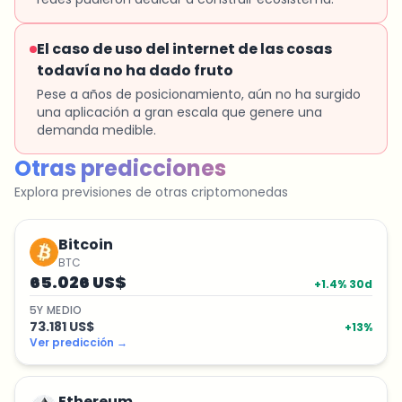
El caso de uso del internet de las cosas
todavía no ha dado fruto
Pese a años de posicionamiento, aún no ha surgido
una aplicación a gran escala que genere una
demanda medible.
Otras predicciones
Explora previsiones de otras criptomonedas
Bitcoin
BTC
65.026 US$
+
1.4
% 30d
5
Y
MEDIO
73.181 US$
+
13
%
Ver predicción
→
Ethereum