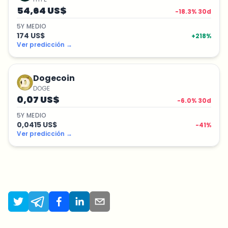
54,64 US$
-18.3
% 30d
5
Y
MEDIO
174 US$
+
218
%
Ver predicción
→
Dogecoin
DOGE
0,07 US$
-6.0
% 30d
5
Y
MEDIO
0,0415 US$
-41
%
Ver predicción
→