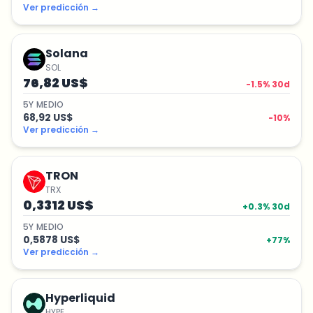
Ver predicción
→
Solana
SOL
76,82 US$
-1.5
% 30d
5
Y
MEDIO
68,92 US$
-10
%
Ver predicción
→
TRON
TRX
0,3312 US$
+
0.3
% 30d
5
Y
MEDIO
0,5878 US$
+
77
%
Ver predicción
→
Hyperliquid
HYPE