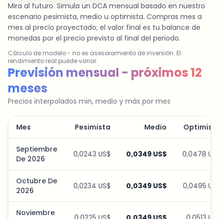
Mira al futuro. Simula un DCA mensual basado en nuestro
escenario pesimista, medio u optimista. Compras mes a
mes al precio proyectado; el valor final es tu balance de
monedas por el precio previsto al final del periodo.
Cálculo de modelo - no es asesoramiento de inversión. El
rendimiento real puede variar.
Simulador de plan de ahorro
Previsión mensual - próximos 12
meses
Precios interpolados min, medio y máx por mes
Mes
Pesimista
Medio
Optimist
Septiembre
0,0243 US$
0,0349 US$
0,0478 US
De 2026
Octubre De
0,0234 US$
0,0349 US$
0,0495 US
2026
Noviembre
0,0225 US$
0,0349 US$
0,0513 US