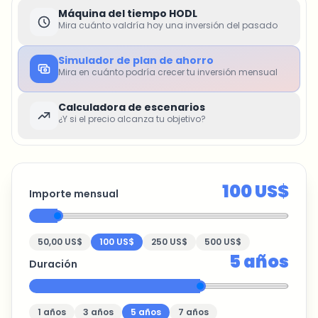
Máquina del tiempo HODL
Mira cuánto valdría hoy una inversión del pasado
Simulador de plan de ahorro
Mira en cuánto podría crecer tu inversión mensual
Calculadora de escenarios
¿Y si el precio alcanza tu objetivo?
100 US$
Importe mensual
50,00 US$
100 US$
250 US$
500 US$
5
años
Duración
1
años
3
años
5
años
7
años