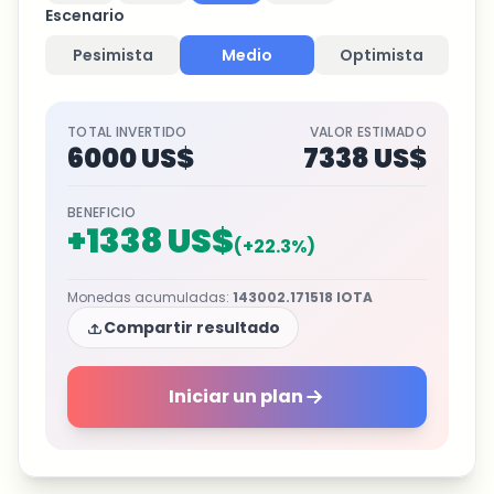
Escenario
Pesimista
Medio
Optimista
TOTAL INVERTIDO
VALOR ESTIMADO
6000 US$
7338 US$
BENEFICIO
+
1338 US$
(
+
22.3
%)
Monedas acumuladas
:
143002.171518
IOTA
Compartir resultado
Iniciar un plan