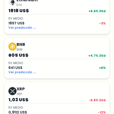
ETH
1918 US$
+
6.6
% 30d
5
Y
MEDIO
1857 US$
-3
%
Ver predicción
→
BNB
BNB
605 US$
+
4.7
% 30d
5
Y
MEDIO
641 US$
+
6
%
Ver predicción
→
XRP
XRP
1,03 US$
-6.8
% 30d
5
Y
MEDIO
0,9112 US$
-12
%