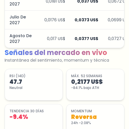
0,0181 US$
0,037 US$
0,0672 US
2027
Julio De
0,0176 US$
0,0373 US$
0,0699 US
2027
Agosto De
0,017 US$
0,0377 US$
0,0727 US
2027
Señales del mercado en vivo
Instantánea del sentimiento, momentum y técnica
RSI (14D)
MÁX. 52 SEMANAS
47.7
0,2177 US$
Neutral
-84.1% bajo ATH
TENDENCIA 30 DÍAS
MOMENTUM
-9.4
%
Reversa
24h -2.08%