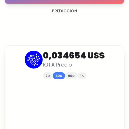
PREDICCIÓN
0,034654 US$
IOTA
Precio
7D
30D
90D
1A