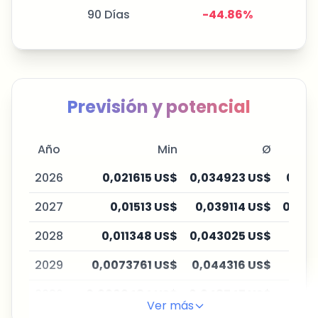
90 Días
-44.86
%
Previsión y potencial
Año
Min
Ø
2026
0,021615 US$
0,034923 US$
0,05
2027
0,01513 US$
0,039114 US$
0,085
2028
0,011348 US$
0,043025 US$
0,1
2029
0,0073761 US$
0,044316 US$
0,1
2030
0,0060484 US$
0,048747 US$
0,2
Ver más