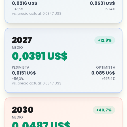
0,0216 US$
0,0531 US$
-37,6%
+53,4%
vs. precio actual
:
0,0347 US$
2027
+12,9%
MEDIO
0,0391 US$
PESIMISTA
OPTIMISTA
0,0151 US$
0,085 US$
-56,3%
+145,4%
vs. precio actual
:
0,0347 US$
2030
+40,7%
MEDIO
0,0487 US$