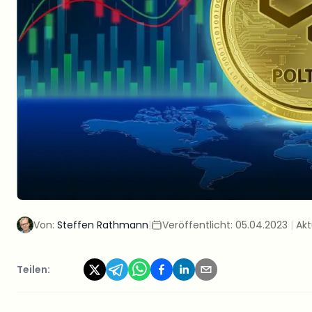
Von:
Steffen Rathmann
|
Veröffentlicht:
05.04.2023
|
Akt
Teilen: