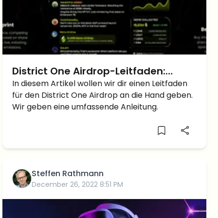
District One Airdrop-Leitfaden:
Leitfaden zur Teilnahme an der
In diesem Artikel wollen wir dir einen Leitfaden
für den District One Airdrop an die Hand geben.
District One Airdrop-Jagd
Wir geben eine umfassende Anleitung.
Steffen Rathmann
December 26, 2022 8:51 PM