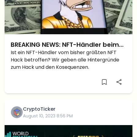
BREAKING NEWS: NFT-Händler beim
bisher größten NFT-Hack getroffen?
Ist ein NFT-Händler vom bisher größten NFT
Hack betroffen? Wir geben alle Hintergründe
zum Hack und den Kosequenzen.
CryptoTicker
August 10, 2023 8:56 PM