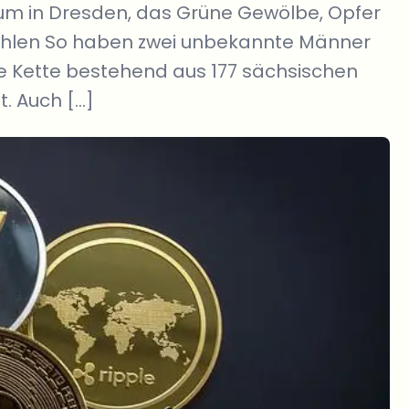
 in Dresden, das Grüne Gewölbe, Opfer
tohlen So haben zwei unbekannte Männer
e Kette bestehend aus 177 sächsischen
t. Auch […]