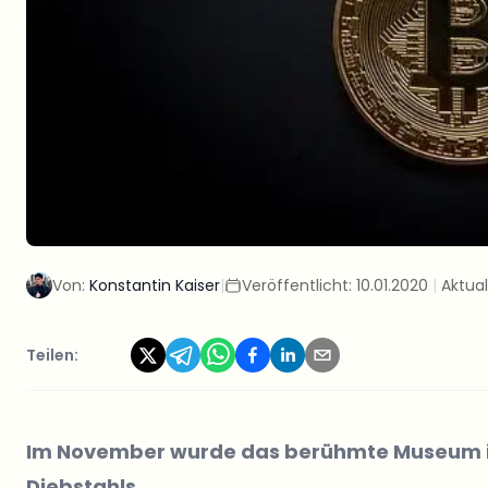
Von:
Konstantin Kaiser
|
Veröffentlicht:
10.01.2020
|
Aktual
Teilen:
Im November wurde das berühmte Museum in
Diebstahls.