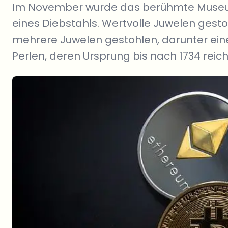
Im November wurde das berühmte Museum
eines Diebstahls. Wertvolle Juwelen ges
mehrere Juwelen gestohlen, darunter ein
Perlen, deren Ursprung bis nach 1734 reich