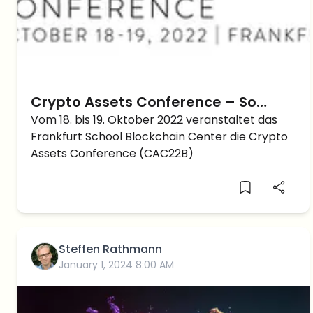
Crypto Assets Conference – So
können Sie kostenlos teilnehmen
Vom 18. bis 19. Oktober 2022 veranstaltet das
Frankfurt School Blockchain Center die Crypto
Assets Conference (CAC22B)
Steffen Rathmann
January 1, 2024 8:00 AM