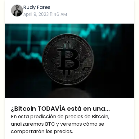
demanda.
Rudy Fares
April 9, 2023 11:46 AM
¿Bitcoin TODAVÍA está en una
tendencia alcista? Predicción del
En esta predicción de precios de Bitcoin,
analizaremos BTC y veremos cómo se
Bitcoin Precio
comportarán los precios.