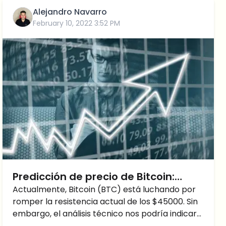
Alejandro Navarro
February 10, 2022 3:52 PM
Predicción de precio de Bitcoin:
Ruptura alcista inminente.
Actualmente, Bitcoin (BTC) está luchando por
romper la resistencia actual de los $45000. Sin
embargo, el análisis técnico nos podría indicar
una posible ruptura inminente. Bitcoin busca