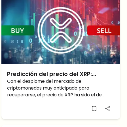
Predicción del precio del XRP:
¿Caerá el precio del XRP por debajo
Con el desplome del mercado de
criptomonedas muy anticipado para
de $0.50 o se recuperará por
recuperarse, el precio de XRP ha sido el de
encima de $0.60?
mejor rendimiento hasta hace unas horas,
cuando comenzó a desplomarse más. ¿Qué
está ocurriendo?