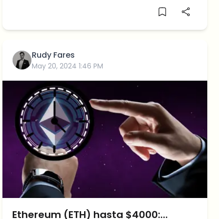
recuperar la tendencia alcista. En las
temporalidades pequeñas de Bitcoin podemos
corroborar un […]
Rudy Fares
May 20, 2024 1:46 PM
Ethereum (ETH) hasta $4000: