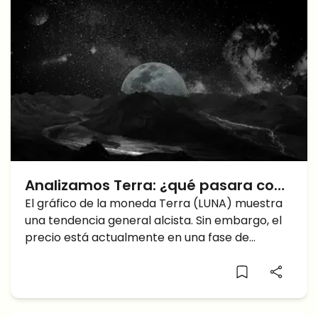
Analizamos Terra: ¿qué pasara con
LUNA y los pasos para atrás de 0.382
El gráfico de la moneda Terra (LUNA) muestra
una tendencia general alcista. Sin embargo, el
Fibonacci?
precio está actualmente en una fase de
corrección que ha caído un 31% desde el
máximo histórico de $103.3. Por ahora, el precio
está rondando por encima del nivel de 0.382 FIB
($65.3), tratando de obtener suficiente