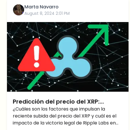
Marta Navarro
August 8, 2024 2:01 PM
Predicción del precio del XRP:
¿Puede continuar el repunte del
¿Cuáles son los factores que impulsan la
reciente subida del precio del XRP y cuál es el
precio del XRP tras su victoria legal?
impacto de la victoria legal de Ripple Labs en
las tendencias actuales del precio del XRP?