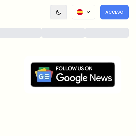
ACCESO
¿Sobre qué temas deberíamos
profundizar?
Selecciona lo que de verdad te interesa. Tus
elecciones se incorporan directamente en nuestra
planificación editorial.