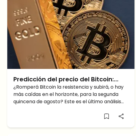
Predicción del precio del Bitcoin:
¿Cómo se moverá el precio del BTC
¿Romperá Bitcoin la resistencia y subirá, o hay
más caídas en el horizonte, para la segunda
tras la subida del oro?
quincena de agosto? Este es el último análisis
de la cotización de Bitcoin...