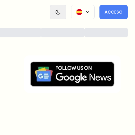
ACCESO
¿Sobre qué temas deberíamos
profundizar?
Selecciona lo que de verdad te interesa. Tus
elecciones se incorporan directamente en nuestra
planificación editorial.