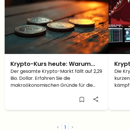
Krypto-Kurs heute: Warum
Krypt
stürzt der Markt ab? BTC, ETH,
Der gesamte Krypto-Markt fällt auf 2,29
rutsc
Die Kr
Bio. Dollar. Erfahren Sie die
kurzen 
SOL und XRP Update
der F
makroökonomischen Gründe für die
kämpft
Kursverluste bei Bitcoin, Ethereum und
droht e
Solana.
<
1
>