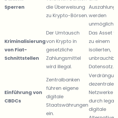
Sperren
die Überweisung
Auszahlung
zu Krypto-Börsen.
werden
unmöglich.
Der Umtausch
Das Asset w
Kriminalisierung
von Krypto in
zu einem
von Fiat-
gesetzliche
isolierten,
Schnittstellen
Zahlungsmittel
unbrauchba
wird illegal.
Datensatz.
Verdrängun
Zentralbanken
dezentraler
führen eigene
Einführung von
Netzwerke
digitale
CBDCs
durch legale
Staatswährungen
digitale
ein.
Alternativen.