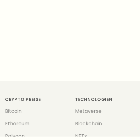
Footer
CRYPTO PREISE
TECHNOLOGIEN
Bitcoin
Metaverse
Ethereum
Blockchain
Polygon
NFTs