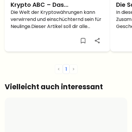
Krypto ABC – Das
Die S
Kryptowörterbuch
Die Welt der Kryptowährungen kann
5 Mi
In die
verwirrend und einschüchternd sein für
Zusam
Neulinge.Dieser Artikel soll dir alle
Gesche
nötigen Wörter liefern.
Krypto
<
1
>
Vielleicht auch interessant