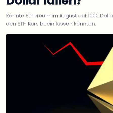
Dollar fallen?
Könnte Ethereum im August auf 1000 Dolla
den ETH Kurs beeinflussen könnten.