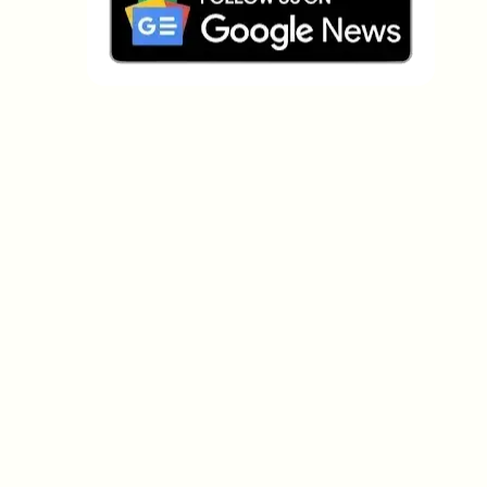
Welche Themen sollen wir vertiefen?
Wähle aus, was dich aktuell beschäftigt. Deine
Auswahl fließt direkt in unsere Themenplanung ein.
Crypto-News, die wirklich Mehrwert
bringen.
Wöchentlich. 60 Sekunden Lesezeit. Sorgfältig
kuratiert von unserer Redaktion — kein Hype, keine
Werbe-Mails, kein Spam.
Kein Spam
Datenschutzerklärung