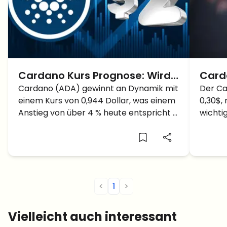
Cardano Kurs Prognose: Wird
Card
der ADA Kurs 2 Dollar
Cardano (ADA) gewinnt an Dynamik mit
ADA 
Der Ca
einem Kurs von 0,944 Dollar, was einem
0,30$,
Erreichen?
Anstieg von über 4 % heute entspricht –
wichti
trotz des kürzlichen Rückschlags im
abgepra
Kryptomarkt. Kann der ADA Kurs auf 2
Dollar steigen?
<
1
>
Vielleicht auch interessant