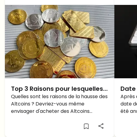
Top 3 Raisons pour lesquelles il
Date
est préférable d’acheter des
Quelles sont les raisons de la hausse des
est O
Après 
Altcoins ? Devriez-vous même
date d
Altcoins
envisager d'acheter des Altcoins
été an
aujourd'hui?
Ether