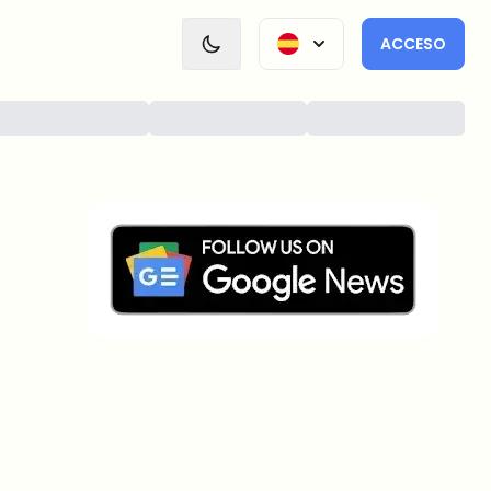
ACCESO
¿Sobre qué temas deberíamos
profundizar?
Selecciona lo que de verdad te interesa. Tus
elecciones se incorporan directamente en nuestra
planificación editorial.