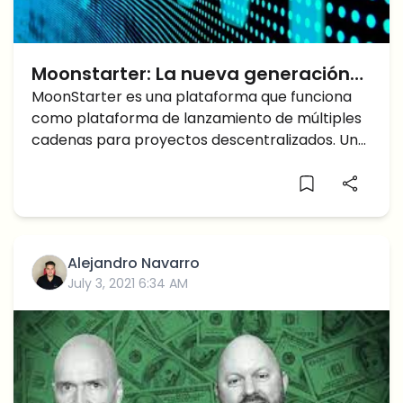
Moonstarter: La nueva generación
de plataformas de Lanzamiento
MoonStarter es una plataforma que funciona
como plataforma de lanzamiento de múltiples
cadenas para proyectos descentralizados. Uno
de sus principales
Alejandro Navarro
July 3, 2021 6:34 AM