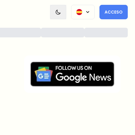
ACCESO
¿Sobre qué temas deberíamos
profundizar?
Selecciona lo que de verdad te interesa. Tus
elecciones se incorporan directamente en nuestra
planificación editorial.