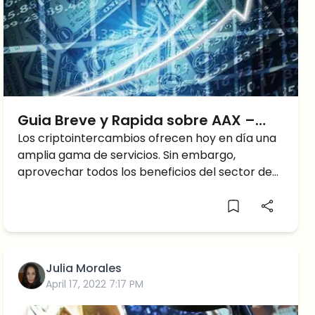
Guia Breve y Rapida sobre AAX –
Ahorro de Criptomonedas
Los criptointercambios ofrecen hoy en día una
amplia gama de servicios. Sin embargo,
aprovechar todos los beneficios del sector de
las criptomonedas es un reto que sólo han
conseguido un puñado de plataformas de
criptomonedas. La aparición de nuevas
cadenas de bloques y criptomonedas
proporciona al sector de las criptomonedas un
Julia Morales
impulso muy necesario hacia la adopción
April 17, 2022 7:17 PM
masiva.