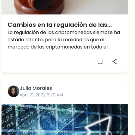
Cambios en la regulación de las
criptomonedas
La regulación de las criptomonedas siempre ha
estado latente, pero la realidad es que el
mercado de las criptomonedas en todo el
mundo prácticamente no
Julia Morales
April 19, 2022 6:29 AM