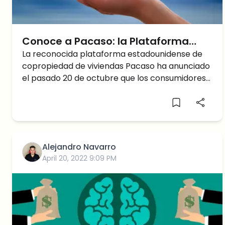
Conoce a Pacaso: la Plataforma
Inmobiliaria que anexa a sus
La reconocida plataforma estadounidense de
copropiedad de viviendas Pacaso ha anunciado
métodos de pago Bitcoin y
el pasado 20 de octubre que los consumidores
Ethereum
podrán comprar y
Alejandro Navarro
April 20, 2022 9:09 PM