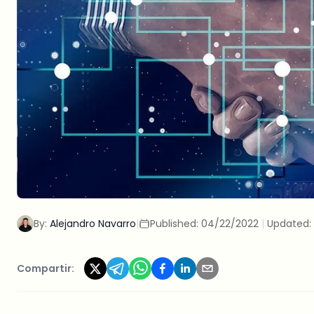
By:
Alejandro Navarro
|
Published:
04/22/2022
|
Updated:
Compartir: