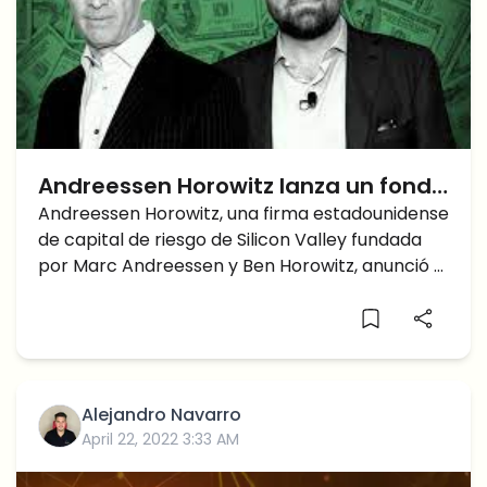
Andreessen Horowitz lanza un fondo
criptográfico de 2.200 millones de
Andreessen Horowitz, una firma estadounidense
de capital de riesgo de Silicon Valley fundada
dólares
por Marc Andreessen y Ben Horowitz, anunció el
24 de junio su
Alejandro Navarro
April 22, 2022 3:33 AM