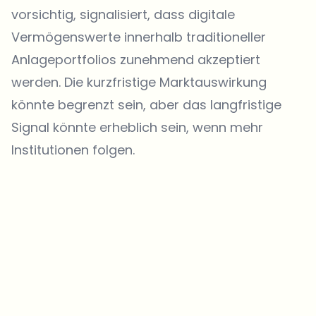
vorsichtig, signalisiert, dass digitale
Vermögenswerte innerhalb traditioneller
Anlageportfolios zunehmend akzeptiert
werden. Die kurzfristige Marktauswirkung
könnte begrenzt sein, aber das langfristige
Signal könnte erheblich sein, wenn mehr
Institutionen folgen.
Welche Themen sollen wir vertiefen?
Wähle aus, was dich aktuell beschäftigt. Deine Auswahl fließt direkt
in unsere Themenplanung ein.
Crypto-News, die wirklich Mehrwert bringen.
Wöchentlich. 60 Sekunden Lesezeit. Sorgfältig kuratiert von unserer