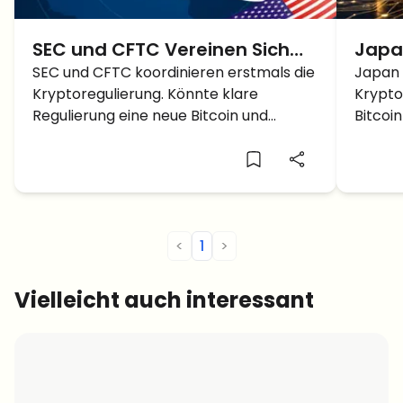
SEC und CFTC Vereinen Sich
Japa
Bei Der Kryptoregulierung:
SEC und CFTC koordinieren erstmals die
Kryp
Japan 
Kryptoregulierung. Könnte klare
Krypto
Was Das Für Bitcoin und
Fina
Regulierung eine neue Bitcoin und
Bitcoi
Altcoins Bedeutet
jetzt
Altcoin Rally auslösen?
Prozen
Proz
<
1
>
Vielleicht auch interessant